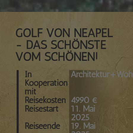
GOLF VON NEAPEL
- DAS SCHÖNSTE
VOM SCHÖNEN!
In
Architektur+Wo
Kooperation
mit
Reisekosten
4990 €
Reisestart
11. Mai
2025
Reiseende
19. Mai