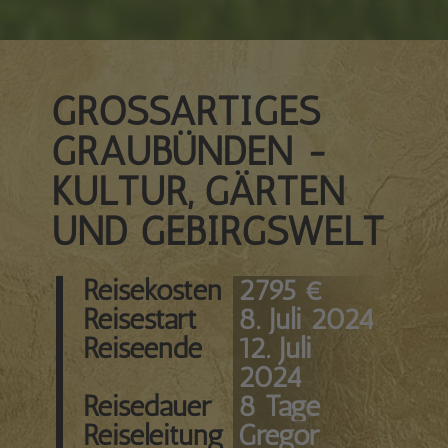
GROSSARTIGES G
RAUBÜNDEN - K
ULTUR, GÄRTEN U
ND GEBIRGSWELT
Reisekosten
2795 €
Reisestart
8. Juli 2024
Reiseende
12. Juli
2024
Reisedauer
8 Tage
Reiseleitung
Gregor