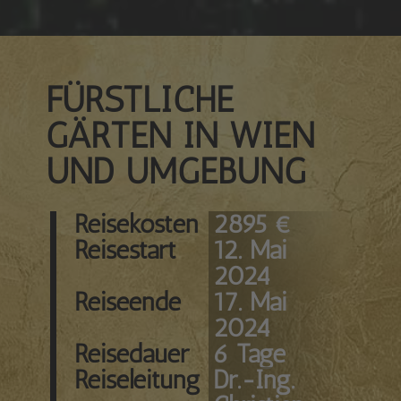
FÜRSTLICHE
GÄRTEN IN WIEN
UND UMGEBUNG
Reisekosten
2895 €
Reisestart
12. Mai
2024
Reiseende
17. Mai
2024
Reisedauer
6 Tage
Reiseleitung
Dr.-Ing.