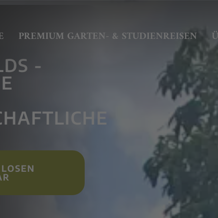
E
PREMIUM GARTEN- & STUDIENREISEN
Ü
DS -
HE
HAFTLICHE
NLOSEN
AR