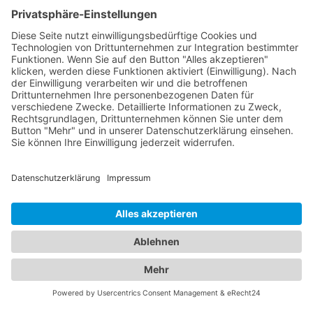
Tortinière
Anreisemöglichkeiten –
Bahn oder Flug?
ZUM
KOSTENLOSEN
WEBINAR
PASSENDE
REISE
ZUM
WEBINAR