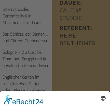
DAUER:
Internationales
CA. 0.45
Gartenfestival in
STUNDE
Chaumont-sur-Loire
REFERENT:
Das Schloss der Damen …
HEIKE
und Gärten: Chenonceau
BENTHEIMER
Sologne – Zu Gast bei
Timm und Struppi und in
privaten Gartenparadiesen
Englischer Garten im
französischen Garten
Eden: Plessis-Sasnières
Stilvoll wohnen auf einem
Schloss: Domaine de la