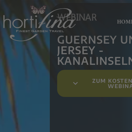
WEBINAR
HOM
GUERNSEY U
JERSEY -
KANALINSEL
ZUM KOSTE
WEBIN