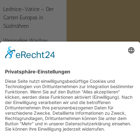
Lednice-Vatice – Der
Garten Europas in
Südmähren
Weinselige Wachau:
Marienschlössl, die
Kartause von Aggsbach,
der Arche Noah-Garten
und Dürnstein
Die Hotels auf der Reise
Anreisemöglichkeiten:
Bahn oder Flug?