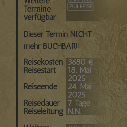
Weitere
ZUR REISE
Termine
verfügbar
Dieser Termin NICHT
mehr BUCHBAR!!
Reisekosten
3680 €
Reisestart
18. Mai
2025
Reiseende
24. Mai
2025
Reisedauer
7 Tage
Reiseleitung
N.N.